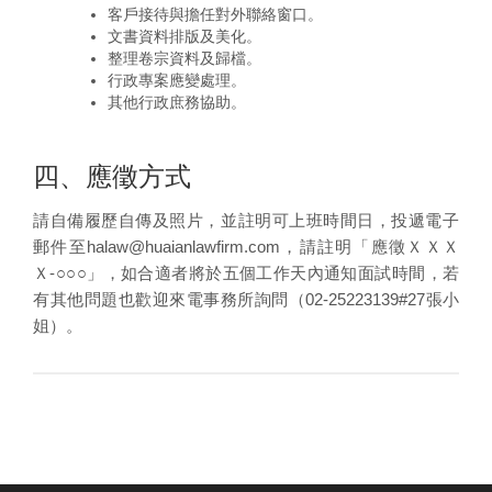
客戶接待與擔任對外聯絡窗口。
文書資料排版及美化。
整理卷宗資料及歸檔。
行政專案應變處理。
其他行政庶務協助。
四、應徵方式
請自備履歷自傳及照片，並註明可上班時間日，投遞電子
郵件至
halaw@huaianlawfirm.com
，請註明「應徵ＸＸＸ
Ｘ-○○○」，如合適者將於五個工作天內通知面試時間，若
有其他問題也歡迎來電事務所詢問（02-25223139#27張小
姐）。