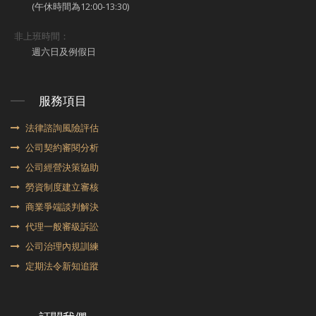
(午休時間為12:00-13:30)
非上班時間：
週六日及例假日
服務項目
法律諮詢風險評估
公司契約審閱分析
公司經營決策協助
勞資制度建立審核
商業爭端談判解決
代理⼀般審級訴訟
公司治理內規訓練
定期法令新知追蹤