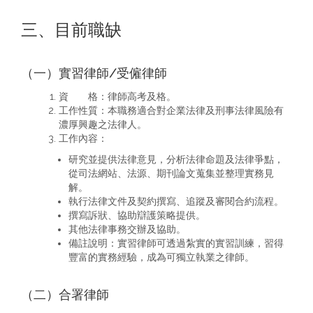
三、目前職缺
（一）實習律師/受僱律師
資 格：律師高考及格。
工作性質：本職務適合對企業法律及刑事法律風險有
濃厚興趣之法律人。
工作內容：
研究並提供法律意見，分析法律命題及法律爭點，
從司法網站、法源、期刊論文蒐集並整理實務見
解。
執行法律文件及契約撰寫、追蹤及審閱合約流程。
撰寫訴狀、協助辯護策略提供。
其他法律事務交辦及協助。
備註說明：實習律師可透過紮實的實習訓練，習得
豐富的實務經驗，成為可獨立執業之律師。
（二）合署律師