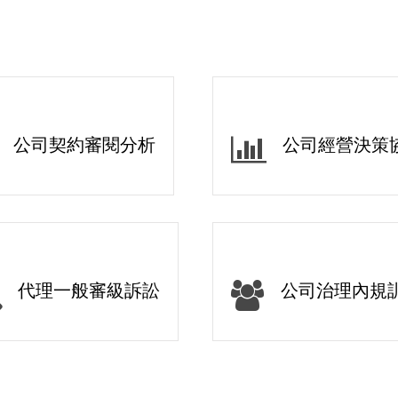
公司契約審閱分析
公司經營決策
代理⼀般審級訴訟
公司治理內規