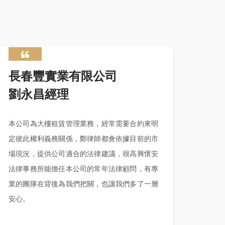
長春豐實業有限公司
藝
劉永昌經理
沈
本公司為大樓租賃管理業務，經常需要合約來明
身為
定彼此權利義務關係，鄭律師都會依據目前的市
及品
場現況，提供公司適合的法律建議，很高興懷安
很幸
法律事務所能擔任本公司的常年法律顧問，有專
法律
業的團隊在背後為我們把關，也讓我們多了一層
關係
安心。
發揮