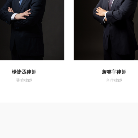
楊捷丞律師
詹睿宇律師
受僱律師
合作律師