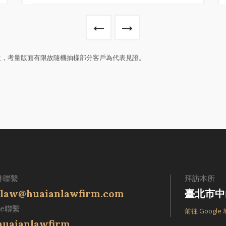
主，考量版面有限故隨機抽樣部分客戶為代表見證。
件聯繫
拜訪本所
law@huaianlawfirm.com
臺北市中
ne聯繫
前往 Google
uaianlawfirm