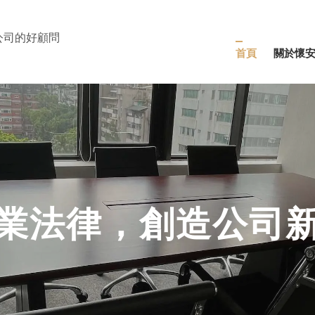
公司的好顧問
⾸⾴
關於懷
業法律，創造公司