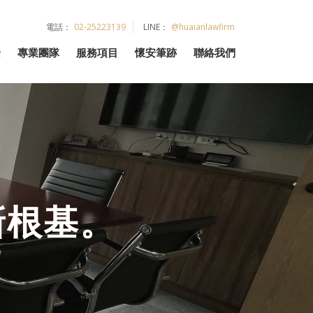
電話：
02-25223139
LINE：
@huaianlawfirm
安
專業團隊
服務項目
懷安筆跡
聯絡我們
新根基。