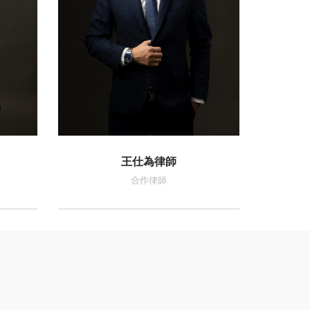
王仕為律師
合作律師