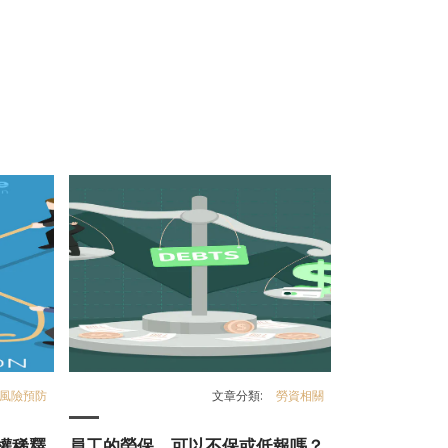
風險預防
文章分類:
勞資相關
權稀釋
員工的勞保，可以不保或低報嗎？