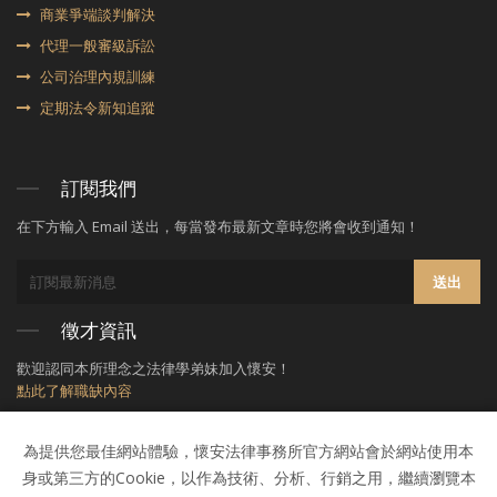
商業爭端談判解決
代理⼀般審級訴訟
公司治理內規訓練
定期法令新知追蹤
訂閱我們
在下方輸入 Email 送出，每當發布最新文章時您將會收到通知！
送出
徵才資訊
歡迎認同本所理念之法律學弟妹加入懷安！
點此了解職缺內容
為提供您最佳網站體驗，懷安法律事務所官方網站會於網站使用本
身或第三方的Cookie，以作為技術、分析、行銷之用，繼續瀏覽本