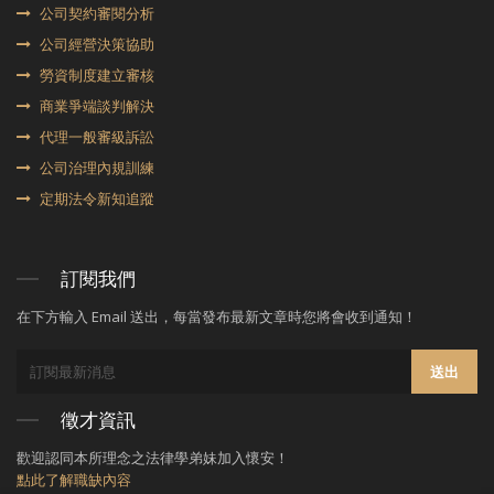
公司契約審閱分析
公司經營決策協助
勞資制度建立審核
商業爭端談判解決
代理⼀般審級訴訟
公司治理內規訓練
定期法令新知追蹤
訂閱我們
在下方輸入 Email 送出，每當發布最新文章時您將會收到通知！
送出
徵才資訊
歡迎認同本所理念之法律學弟妹加入懷安！
點此了解職缺內容