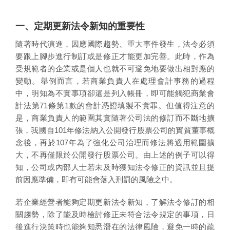
一、定期更新法令新知的重要性
隨著時代演進，因應國際趨勢、重大事件發生，法令必須
要跟上腳步進行制訂或是修正才能更加完善。此時，作為
受規範者的企業或是個人也就不可避免地要做出相對應的
變動。舉例而言，若商業負責人在處理會計事務的過程
中，明知為不實事項卻還是列入帳冊，即可能觸犯商業會
計法第71條第1款的會計憑證填製不實罪。但值得注意的
是，商業負責人的範圍其實隨著公司法的修訂而不斷地擴
張，我國自101年修法納入公開發行股票公司的實質董事概
念後，再於107年為了強化公司治理而修法將適用範圍擴
大，不再僅限於公開發行股票公司。由上述的例子可以得
知，公司或內部人士若未及時獲知法令修正的資訊並且提
前因應準備，即有可能會落入刑罰的風險之中。
若企業經營者能夠定期更新法令新知，了解法令修訂的相
關趨勢，除了能及時檢討修正未符合法令規定的事項，日
後進行決策時也能夠知悉潛在的法律風險，避免一時的疏