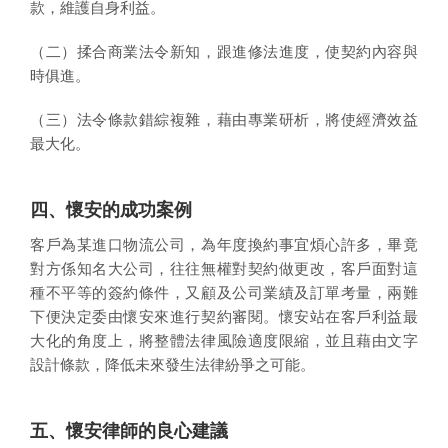
款，維護自身利益。
（二）揉合商業法令新知，跟進修法進度，使契約內容與
時俱進。
（三）法令條款錯綜複雜，藉由專業研析，將使經濟效益
最大化。
四、懷安的成功案例
客戶為某進口物流公司，為年度換約事宜煩心許多，畢竟
對方係知名大公司，往往無權對契約做更改，客戶面對這
種不平等的簽約條件，又顧及公司業績及訂單考量，兩難
下便決定委由懷安來進行契約審閱。懷安站在客戶利益最
大化的角度上，將整體法律風險適度限縮，並且藉由文字
設計條款，降低未來發生法律紛爭之可能。
五、懷安律師的良心建議