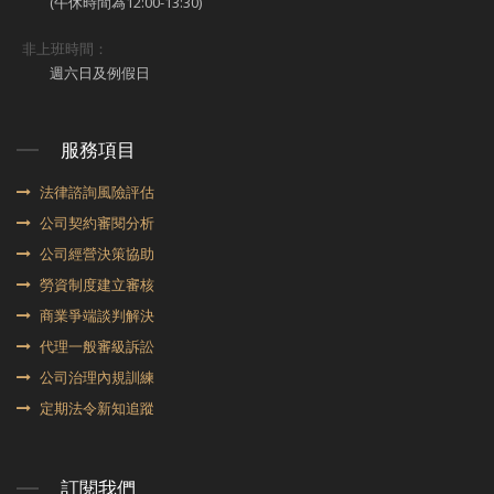
(午休時間為12:00-13:30)
非上班時間：
週六日及例假日
服務項目
法律諮詢風險評估
公司契約審閱分析
公司經營決策協助
勞資制度建立審核
商業爭端談判解決
代理⼀般審級訴訟
公司治理內規訓練
定期法令新知追蹤
訂閱我們