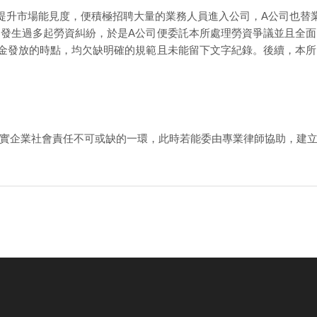
提升市場能見度，便積極招聘大量的業務人員進入公司，A公司也替
發生過多起勞資糾紛，於是A公司便委託本所處理勞資爭議並且全
金發放的時點，均欠缺明確的規範且未能留下文字紀錄。後續，本
實企業社會責任不可或缺的一環，此時若能委由專業律師協助，建