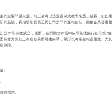
主的主要問題來源，前三者可以透過案例式教學來逐步成長，但如
罰的風險，長期更影響員工與公司之間的互相信任，動搖企業發展
訂定才能有效成立，然而，在勞動契約當中依勞基法施行細則第7
因為雙方認知上有所差異而發生紛爭，舉證也將產生相當困難。尤
所保障。
險。
。
實際需求。