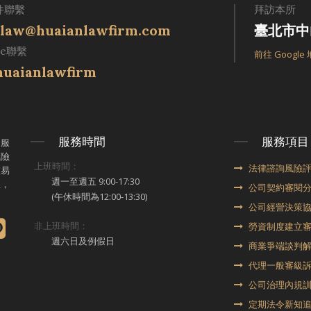
件聯繫
拜訪本所
law@huaianlawfirm.com
臺北市中
ne聯繫
前往 Google
uaianlawfirm
服務時間
服務項目
律服
風險
上班時間：
法律諮詢風險
交易
週一至週五 9:00-17:30
想，
公司契約審閱
(午休時間為12:00-13:30)
公司經營決策
非上班時間：
勞資制度建立
週六日及例假日
商業爭端談判
代理⼀般審級
公司治理內規
定期法令新知