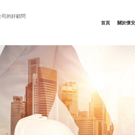
公司的好顧問
⾸⾴
關於懷