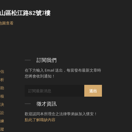
山區松江路82號7樓
 地圖查看
訂閱我們
在下方輸入 Email 送出，每當發布最新文章時
評估
您將會收到通知！
分析
協助
送出
審核
徵才資訊
解決
訴訟
歡迎認同本所理念之法律學弟妹加入懷安！
點此了解職缺內容
訓練
追蹤