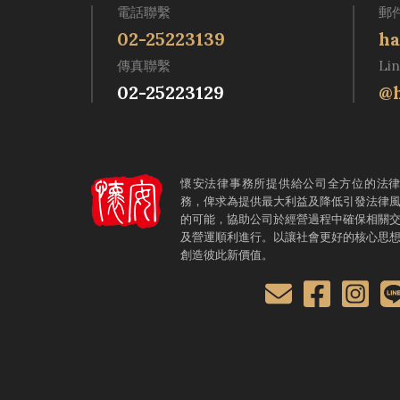
電話聯繫
郵
02-25223139
ha
傳真聯繫
Li
02-25223129
@h
懷安法律事務所提供給公司全方位的法
務，俾求為提供最大利益及降低引發法律
的可能，協助公司於經營過程中確保相關
及營運順利進行。以讓社會更好的核心思
創造彼此新價值。