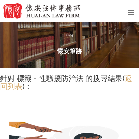
Blog
懷安筆跡
針對 標籤 - 性騷擾防治法 的搜尋結果(
返
回列表
)：