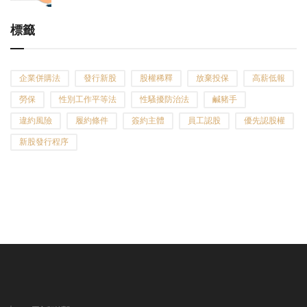
標籤
企業併購法
發行新股
股權稀釋
放棄投保
高薪低報
勞保
性別工作平等法
性騷擾防治法
鹹豬手
違約風險
履約條件
簽約主體
員工認股
優先認股權
新股發行程序