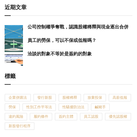
近期文章
公司控制權爭奪戰，認識股權稀釋與現金逐出合併
員工的勞保，可以不保或低報嗎？
洽談的對象不等於是簽約的對象
標籤
企業併購法
發行新股
股權稀釋
放棄投保
高薪低報
勞保
性別工作平等法
性騷擾防治法
鹹豬手
違約風險
履約條件
簽約主體
員工認股
優先認股權
新股發行程序