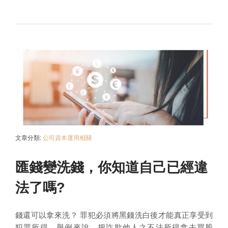
文章分類:
公司資本運用相關
匯錢變洗錢，你知道自己已經違
法了嗎?
錢還可以拿來洗？ 罪犯必須將黑錢洗白後才能真正享受到
犯罪所得，舉例來說，把詐欺他人之不法所得拿去買股