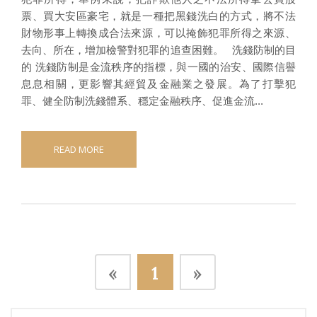
票、買大安區豪宅，就是一種把黑錢洗白的方式，將不法
財物形事上轉換成合法來源，可以掩飾犯罪所得之來源、
去向、所在，增加檢警對犯罪的追查困難。 洗錢防制的目
的 洗錢防制是金流秩序的指標，與一國的治安、國際信譽
息息相關，更影響其經貿及金融業之發展。為了打擊犯
罪、健全防制洗錢體系、穩定金融秩序、促進金流...
READ MORE
«
1
»