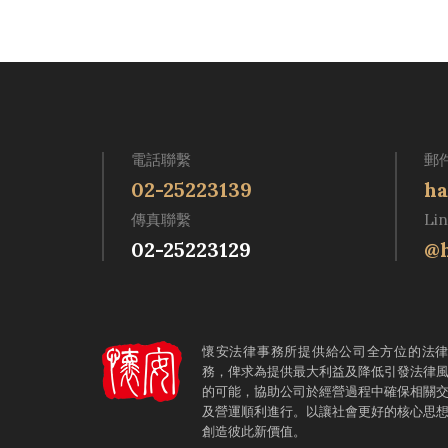
電話聯繫
郵
02-25223139
ha
傳真聯繫
Li
02-25223129
@h
懷安法律事務所提供給公司全方位的法
務，俾求為提供最大利益及降低引發法律
的可能，協助公司於經營過程中確保相關
及營運順利進行。以讓社會更好的核心思
創造彼此新價值。