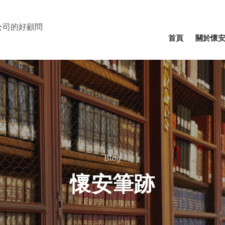
公司的好顧問
⾸⾴
關於懷
Blog
懷安筆跡