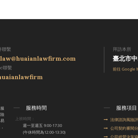
件聯繫
拜訪本所
law@huaianlawfirm.com
臺北市中
ne聯繫
前往 Google
uaianlawfirm
服務時間
服務項目
律服
風險
上班時間：
法律諮詢風險
交易
週一至週五 9:00-17:30
想，
公司契約審閱
(午休時間為12:00-13:30)
公司經營決策