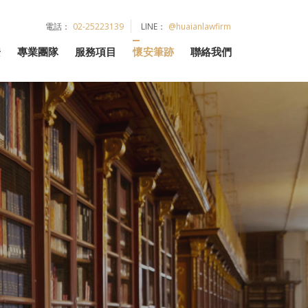
電話：
02-25223139
LINE：
@huaianlawfirm
安
專業團隊
服務項目
懷安筆跡
聯絡我們