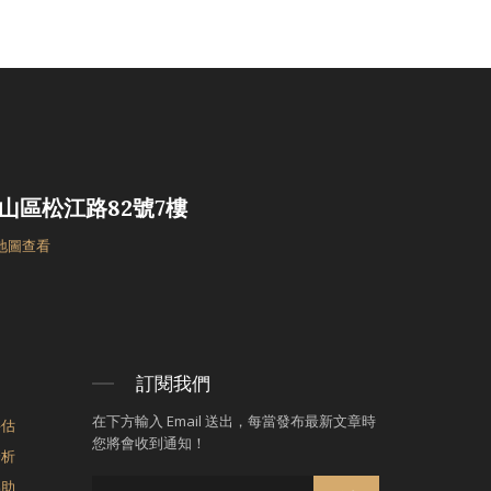
山區松江路82號7樓
 地圖查看
訂閱我們
在下方輸入 Email 送出，每當發布最新文章時
評估
您將會收到通知！
分析
協助