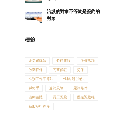
洽談的對象不等於是簽約的
對象
標籤
企業併購法
發行新股
股權稀釋
放棄投保
高薪低報
勞保
性別工作平等法
性騷擾防治法
鹹豬手
違約風險
履約條件
簽約主體
員工認股
優先認股權
新股發行程序