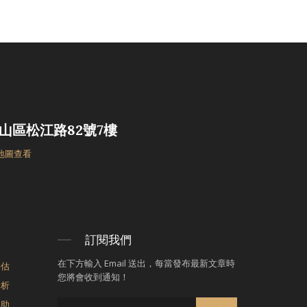
山區松江路82號7樓
 地圖查看
訂閱我們
在下方輸入 Email 送出，每當發布最新文章時
評估
您將會收到通知！
分析
協助