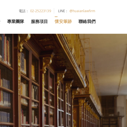
電話：
02-25223139
LINE：
@huaianlawfirm
安
專業團隊
服務項目
懷安筆跡
聯絡我們