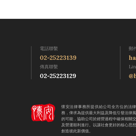
電話聯繫
郵
02-25223139
ha
傳真聯繫
Li
02-25223129
@h
懷安法律事務所提供給公司全方位的法
務，俾求為提供最大利益及降低引發法律
的可能，協助公司於經營過程中確保相關
及營運順利進行。以讓社會更好的核心思
創造彼此新價值。