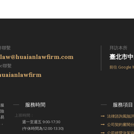
件聯繫
拜訪本所
law@huaianlawfirm.com
臺北市中
ne聯繫
前往 Google
uaianlawfirm
服務時間
服務項目
律服
風險
上班時間：
法律諮詢風險
交易
週一至週五 9:00-17:30
想，
公司契約審閱
(午休時間為12:00-13:30)
公司經營決策