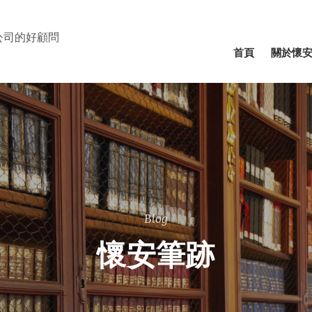
公司的好顧問
⾸⾴
關於懷
Blog
懷安筆跡