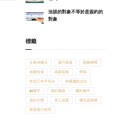
洽談的對象不等於是簽約的
對象
標籤
企業併購法
發行新股
股權稀釋
放棄投保
高薪低報
勞保
性別工作平等法
性騷擾防治法
鹹豬手
違約風險
履約條件
簽約主體
員工認股
優先認股權
新股發行程序