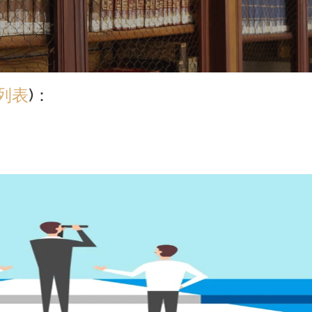
列表
)：