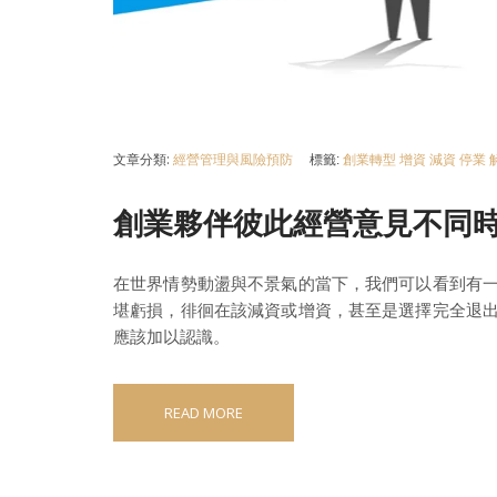
文章分類:
經營管理與風險預防
標籤:
創業轉型
增資
減資
停業
創業夥伴彼此經營意見不同
在世界情勢動盪與不景氣的當下，我們可以看到有
堪虧損，徘徊在該減資或增資，甚至是選擇完全退
應該加以認識。
READ MORE