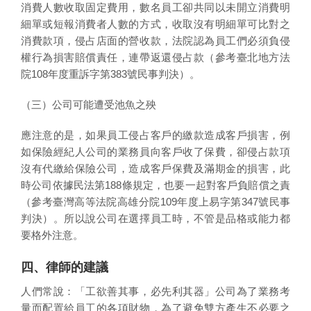
消費人數收取固定費用，數名員工卻共同以未開立消費明
細單或短報消費者人數的方式，收取沒有明細單可比對之
消費款項，侵占店面的營收款，法院認為員工們必須負侵
權行為損害賠償責任，連帶返還侵占款（參考臺北地方法
院108年度重訴字第383號民事判決）。
（三）公司可能遭受池魚之殃
應注意的是，如果員工侵占客戶的繳款造成客戶損害，例
如保險經紀人公司的業務員向客戶收了保費，卻侵占款項
沒有代繳給保險公司，造成客戶保費及滿期金的損害，此
時公司依據民法第188條規定，也要一起對客戶負賠償之責
（參考臺灣高等法院高雄分院109年度上易字第347號民事
判決）。所以說公司在選擇員工時，不管是品格或能力都
要格外注意。
四、律師的建議
人們常說：「工欲善其事，必先利其器」公司為了業務考
量而配置給員工的各項財物，為了避免雙方產生不必要之