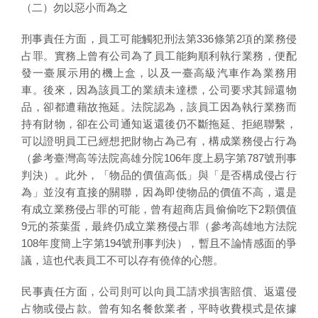
（二）勿以惡小而為之
刑事責任方面，員工可能觸犯刑法第336條第2項的業務侵
占罪。實務上曾有公司為了員工能夠順利執行業務，便配
發一臺展示用的機上盒，以及一臺高級汽車作為業務用
車。後來，因為該員工的業績未達標，公司要求其歸還物
品，卻都遭藉故拖延。法院認為，該員工因為執行業務而
持有財物，卻在公司通知返還後仍不斷拖延、拒絕聯繫，
可以證明員工已經想把財物占為己有，構成業務侵占行為
（參考臺灣高等法院高雄分院106年度上易字第787號刑事
判決）。此外，「物品的價值高低」與「是否構成侵占行
為」並沒有直接的關聯，因為即使物品的價值不高，還是
有成立業務侵占罪的可能，曾有超商店員偷偷吃下2顆價值
9元的茶葉蛋，最終仍成立業務侵占罪（參考高雄地方法院
108年度簡上字第194號刑事判決），暫且不論情感面的爭
議，這也代表員工不可以存有僥倖的心態。
民事責任方面，公司則可以向員工請求損害賠償、返還侵
占物或侵占款。曾有知名餐飲業者，平時收費模式是依據