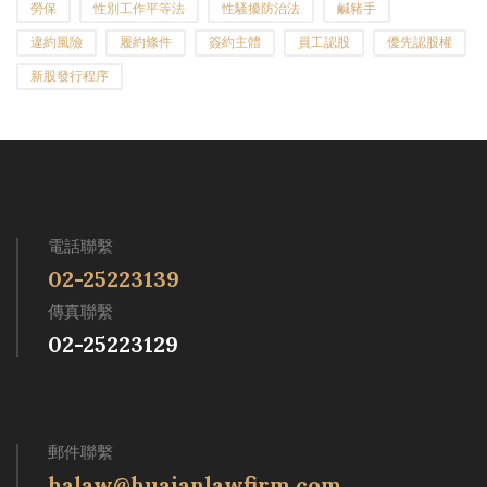
勞保
性別工作平等法
性騷擾防治法
鹹豬手
違約風險
履約條件
簽約主體
員工認股
優先認股權
新股發行程序
電話聯繫
02-25223139
傳真聯繫
02-25223129
郵件聯繫
halaw@huaianlawfirm.com