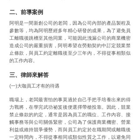
二、前導案例
阿明是一間新創公司的老闆，因為公司內部的產品製程及
參數等，均為阿明歷經多年精心研發的成果，為了避免員
工離職後跳槽至其他同業，可能因此洩漏公司的商業機密
造成公司的嚴重損害，阿明希望在勞動契約中訂定競業禁
止條款，與員工約定離職後至少三年內，不得從事相類似
的工作內容。
三、律師來解答
(一)大咖員工才有的待遇
職場上，老闆最害怕的事莫過於自己手把手培養出來的得
力戰將，在學完武功祕笈後便選擇帶槍投靠。因此，競業
禁止條款的約定，通常是因為員工的職位、工作內容、接
觸事務等與公司關係緊密，公司為了保護商業機密、營業
利益或維持競爭優勢，而與員工約定於在職期間或離職後
一定時間內，不得從事相同或類似性質之工作，以避免同