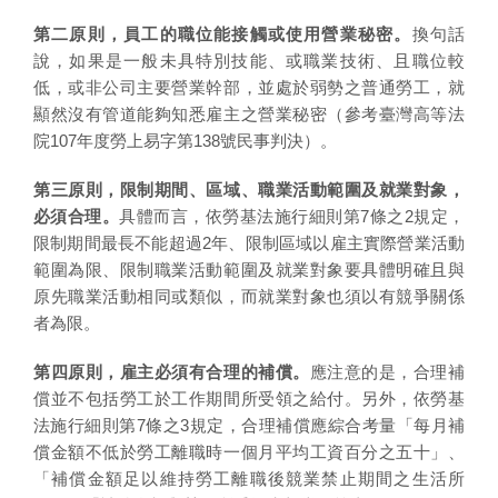
第二原則，員工的職位能接觸或使用營業秘密。
換句話
說，如果是一般未具特別技能、或職業技術、且職位較
低，或非公司主要營業幹部，並處於弱勢之普通勞工，就
顯然沒有管道能夠知悉雇主之營業秘密（參考臺灣高等法
院107年度勞上易字第138號民事判決）。
第三原則，限制期間、區域、職業活動範圍及就業對象，
必須合理。
具體而言，依勞基法施行細則第7條之2規定，
限制期間最長不能超過2年、限制區域以雇主實際營業活動
範圍為限、限制職業活動範圍及就業對象要具體明確且與
原先職業活動相同或類似，而就業對象也須以有競爭關係
者為限。
第四原則，雇主必須有合理的補償。
應注意的是，合理補
償並不包括勞工於工作期間所受領之給付。另外，依勞基
法施行細則第7條之3規定，合理補償應綜合考量「每月補
償金額不低於勞工離職時一個月平均工資百分之五十」、
「補償金額足以維持勞工離職後競業禁止期間之生活所