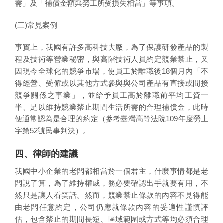
需」及「補償金額與勞工所受損失相當」等事項。
(三)常見案例
事實上，我國有許多高科技大廠，為了保護研發產品的製
程及技術等營業秘密，與高階技術人員約定競業禁止，又
因現今全球化的競爭市場，使員工於離職後18個月內「不
得經營、受僱或以其他方式參與與公司產品有直接或間接
競爭關係之事業」，並給予員工高於離職前平均工資一
半、足以維持競業禁止期間生活所需的合理補償金，此時
便通常認為是合理的約定（參考臺灣高等法院109年度勞上
字第52號民事判決）。
四、律師的建議
我國中小企業的老闆都相當於一個君主，什麼事情都是老
闆說了算，為了維持權威，務必要確認出手就要有用，不
然只是讓人看笑話。然而，競業禁止條款的內容不見得能
由老闆任意約定，公司仍應就條款內容的妥適性謹慎評
估，包含禁止的期間長短、區域範圍或方式等均必須合理