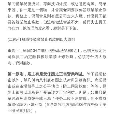
業間營業秘密洩漏、專業技術外流、或惡意挖角等。簡單
來說，你一定是一個咖，才會讓老闆要跟你簽競業禁止條
款。實務上，偶爾會見到有些公司走火入魔，什麼員工都
要簽競業禁止條款，但這種做法實益不大，反而失去員工
向心力，以管理角度來看，絕對是下下策。
(二)簽訂離職後競業禁止條款的四大原則
事實上，民國104年增訂的勞基法第9條之1，已明文規定公
司與員工約定離職後競業禁止條款時，必須符合四大原
則，否則無效。
第一原則，雇主有應受保護之正當營業利益。
除了營業秘
密以外，舉凡與商業利益有關之技術與業務資訊、商業機
密或在市場競爭上之公平地位（防止同業挖角）等等，原
則上都可以認為是可受保護之正當利益。但是，如果只是
單純避免造成競爭或只為了使勞工較不易離職，則不構成
值得保護之正當利益（參考新竹地方法院106年度勞訴字第
44號民事判決）。