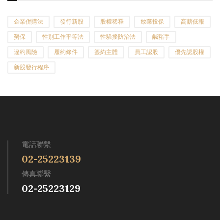
企業併購法
發行新股
股權稀釋
放棄投保
高薪低報
勞保
性別工作平等法
性騷擾防治法
鹹豬手
違約風險
履約條件
簽約主體
員工認股
優先認股權
新股發行程序
電話聯繫
02-25223139
傳真聯繫
02-25223129