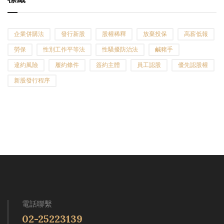
企業併購法
發行新股
股權稀釋
放棄投保
高薪低報
勞保
性別工作平等法
性騷擾防治法
鹹豬手
違約風險
履約條件
簽約主體
員工認股
優先認股權
新股發行程序
電話聯繫
02-25223139