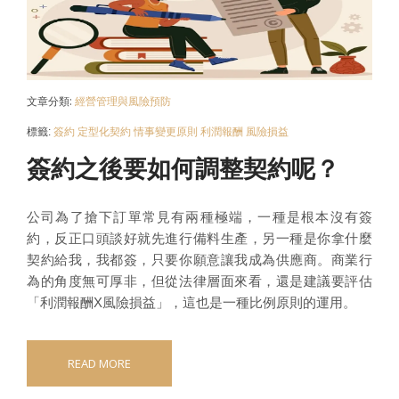
文章分類:
經營管理與風險預防
標籤:
簽約
定型化契約
情事變更原則
利潤報酬
風險損益
簽約之後要如何調整契約呢？
公司為了搶下訂單常見有兩種極端，一種是根本沒有簽
約，反正口頭談好就先進行備料生產，另一種是你拿什麼
契約給我，我都簽，只要你願意讓我成為供應商。商業行
為的角度無可厚非，但從法律層面來看，還是建議要評估
「利潤報酬X風險損益」，這也是一種比例原則的運用。
READ MORE