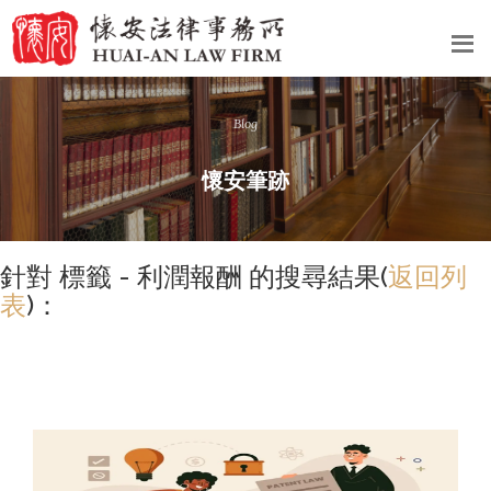
Blog
懷安筆跡
針對 標籤 - 利潤報酬 的搜尋結果(
返回列
表
)：