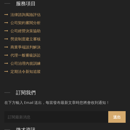
服務項目
法律諮詢風險評估
公司契約審閱分析
公司經營決策協助
勞資制度建立審核
商業爭端談判解決
代理⼀般審級訴訟
公司治理內規訓練
定期法令新知追蹤
訂閱我們
在下方輸入 Email 送出，每當發布最新文章時您將會收到通知！
送出
徵才資訊